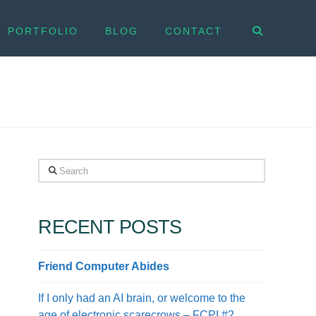
PORTFOLIO
BLOG
CONTACT
Search
RECENT POSTS
Friend Computer Abides
If I only had an AI brain, or welcome to the
age of electronic scarecrows – FCPI #2