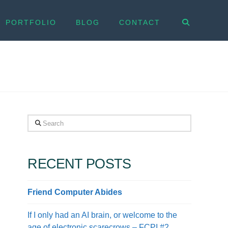
PORTFOLIO
BLOG
CONTACT
Search
RECENT POSTS
Friend Computer Abides
If I only had an AI brain, or welcome to the
age of electronic scarecrows – FCPI #2