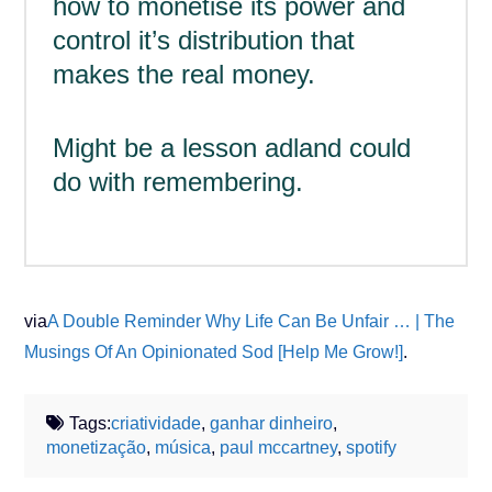
how to monetise its power and
control it’s distribution that
makes the real money.
Might be a lesson adland could
do with remembering.
via
A Double Reminder Why Life Can Be Unfair … | The
Musings Of An Opinionated Sod [Help Me Grow!]
.
Tags:
criatividade
,
ganhar dinheiro
,
monetização
,
música
,
paul mccartney
,
spotify