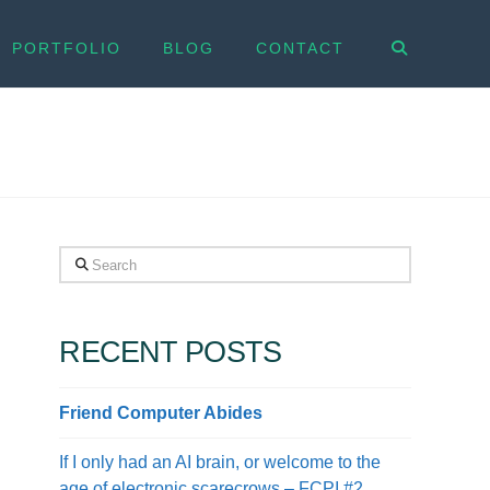
PORTFOLIO
BLOG
CONTACT
Search
RECENT POSTS
Friend Computer Abides
If I only had an AI brain, or welcome to the
age of electronic scarecrows – FCPI #2