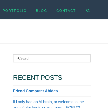
PORTFOLIO
BLOG
CONTACT
Search
RECENT POSTS
Friend Computer Abides
If I only had an AI brain, or welcome to the
age of electronic scarecrows – FCPI #2