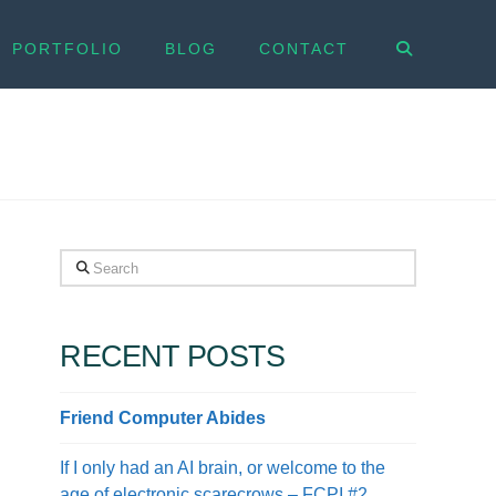
PORTFOLIO
BLOG
CONTACT
Search
RECENT POSTS
Friend Computer Abides
If I only had an AI brain, or welcome to the
age of electronic scarecrows – FCPI #2