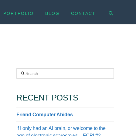
PORTFOLIO
BLOG
CONTACT
Search
RECENT POSTS
Friend Computer Abides
If I only had an AI brain, or welcome to the
age of electronic scarecrows – FCPI #2