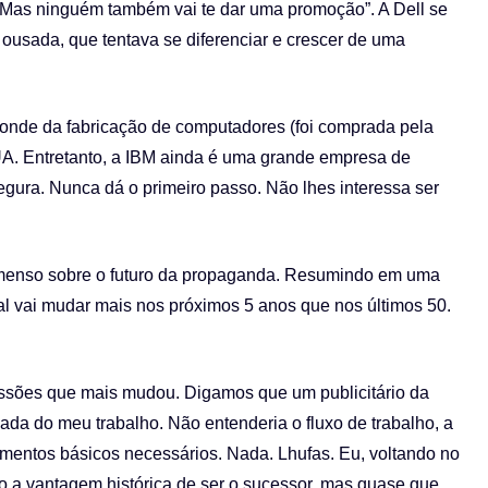
. Mas ninguém também vai te dar uma promoção”. A Dell se
ousada, que tentava se diferenciar e crescer de uma
nde da fabricação de computadores (foi comprada pela
EUA. Entretanto, a IBM ainda é uma grande empresa de
egura. Nunca dá o primeiro passo. Não lhes interessa ser
 imenso sobre o futuro da propaganda. Resumindo em uma
l vai mudar mais nos próximos 5 anos que nos últimos 50.
issões que mais mudou. Digamos que um publicitário da
da do meu trabalho. Não entenderia o fluxo de trabalho, a
mentos básicos necessários. Nada. Lhufas. Eu, voltando no
o a vantagem histórica de ser o sucessor, mas quase que