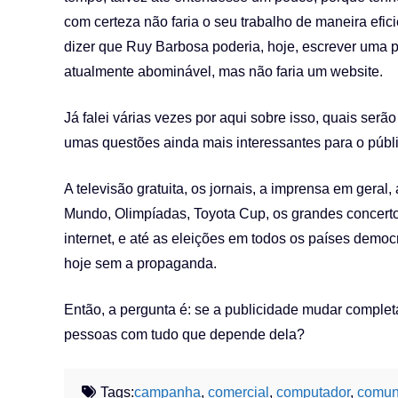
com certeza não faria o seu trabalho de maneira efic
dizer que Ruy Barbosa poderia, hoje, escrever uma pe
atualmente abominável, mas não faria um website.
Já falei várias vezes por aqui sobre isso, quais serã
umas questões ainda mais interessantes para o públi
A televisão gratuita, os jornais, a imprensa em gera
Mundo, Olimpíadas, Toyota Cup, os grandes concertos
internet, e até as eleições em todos os países dem
hoje sem a propaganda.
Então, a pergunta é: se a publicidade mudar compl
pessoas com tudo que depende dela?
Tags:
campanha
,
comercial
,
computador
,
comun