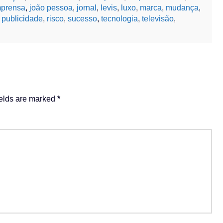
mprensa
,
joão pessoa
,
jornal
,
levis
,
luxo
,
marca
,
mudança
,
,
publicidade
,
risco
,
sucesso
,
tecnologia
,
televisão
,
ields are marked
*