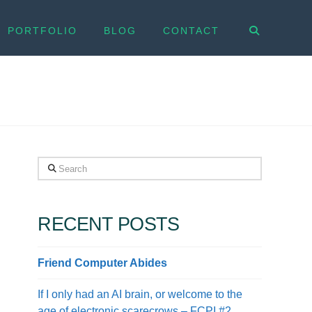
PORTFOLIO
BLOG
CONTACT
Search
RECENT POSTS
Friend Computer Abides
If I only had an AI brain, or welcome to the
age of electronic scarecrows – FCPI #2