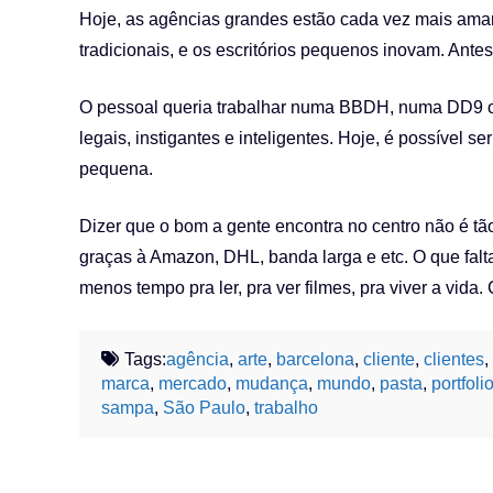
Hoje, as agências grandes estão cada vez mais ama
tradicionais, e os escritórios pequenos inovam. Ante
O pessoal queria trabalhar numa BBDH, numa DD9 ou
legais, instigantes e inteligentes. Hoje, é possível 
pequena.
Dizer que o bom a gente encontra no centro não é tão
graças à Amazon, DHL, banda larga e etc. O que falt
menos tempo pra ler, pra ver filmes, pra viver a vida
Tags:
agência
,
arte
,
barcelona
,
cliente
,
clientes
,
marca
,
mercado
,
mudança
,
mundo
,
pasta
,
portfoli
sampa
,
São Paulo
,
trabalho