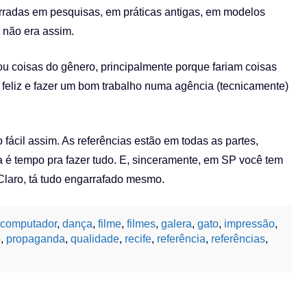
rradas em pesquisas, em práticas antigas, em modelos
s não era assim.
 coisas do gênero, principalmente porque fariam coisas
ser feliz e fazer um bom trabalho numa agência (tecnicamente)
 fácil assim. As referências estão em todas as partes,
a é tempo pra fazer tudo. E, sinceramente, em SP você tem
. Claro, tá tudo engarrafado mesmo.
computador
,
dança
,
filme
,
filmes
,
galera
,
gato
,
impressão
,
o
,
propaganda
,
qualidade
,
recife
,
referência
,
referências
,