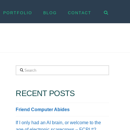
PORTFOLIO
BLOG
CONTACT
Search
RECENT POSTS
Friend Computer Abides
If I only had an AI brain, or welcome to the
age of electronic scarecrows – FCPI #2