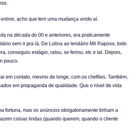
eso.
nline, acho que tem uma mudança vindo aí.
a na década do 00 e anteriores, era praticamente
ário sem ir pra lá. De Lulina ao lendário Mil Raposo, todo
a, conseguiu estágio, ralou, se ferrou, etc e tal. Depois,
m pouco.
trar em contato, mesmo de longe, com os chefões. Também,
ssados em propaganda de qualidade. Que o nível de vida
a fortuna, mas os anúncios obrigatoriamente tinham a
fazem coisas lindas (quando querem, quando o cliente