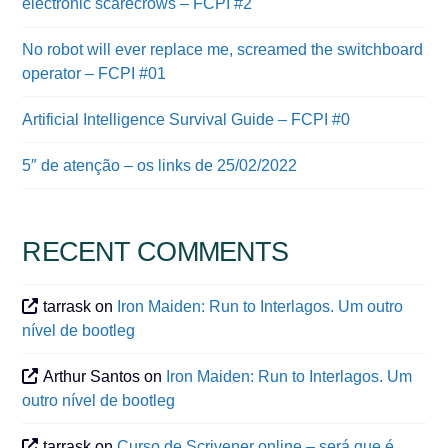
electronic scarecrows – FCPI #2
No robot will ever replace me, screamed the switchboard
operator – FCPI #01
Artificial Intelligence Survival Guide – FCPI #0
5″ de atenção – os links de 25/02/2022
RECENT COMMENTS
tarrask
on
Iron Maiden: Run to Interlagos. Um outro
nível de bootleg
Arthur Santos
on
Iron Maiden: Run to Interlagos. Um
outro nível de bootleg
tarrask
on
Curso de Scrivener online – será que é