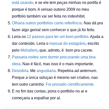
está usando
, e se ele tem peças minhas no portifa é
porque é bom. A versao outono 2009 no meu
portfolio também vai ser feita no indexhibit.
Olharia outros portfolios como referência
. Nao dá pra
fazer algo genial sem conhecer o que já foi feito.
Leria os
12 passos para ter um bom portfolio
. Ajuda a
dar conteúdo. Leria o
manual do estagiário
, escrito
pelo
Mohallem
, que, admito, é bom pra cacete.
Passaria noites sem dormir procurando uma boa
ideia
. Nao é fácil, mas isso é o mais importante.
Desistiria
. Me
angustiaria
. Repetiria
ad aeternum
.
Porque a única soluçao é mesmo ser criativo, nao
tem outro caminho.
Foi provado cientificamente
.
E no fim das contas, poria o portfolio no ar e
começaria a espalhar por aí.