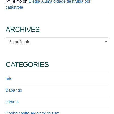
Telmo
on
Elegia a uma cidade destruída por
catástrofe
ARCHIVES
Archives
CATEGORIES
arte
Babando
ciência
Cogito cogito ergo cogito sum