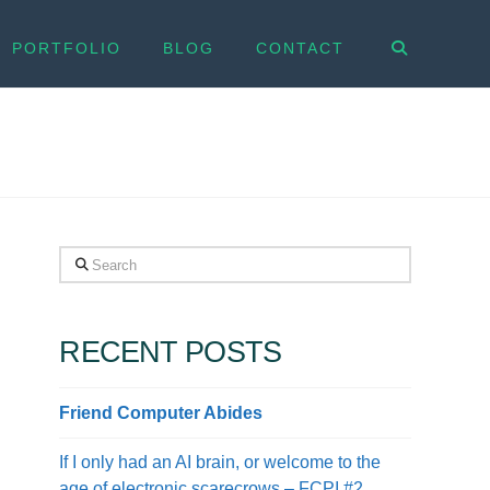
PORTFOLIO
BLOG
CONTACT
Search
RECENT POSTS
Friend Computer Abides
If I only had an AI brain, or welcome to the
age of electronic scarecrows – FCPI #2