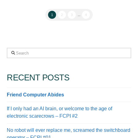
1
2
3
...
4
Search
RECENT POSTS
Friend Computer Abides
If I only had an AI brain, or welcome to the age of
electronic scarecrows – FCPI #2
No robot will ever replace me, screamed the switchboard
operator – FCPI #01