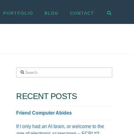
PORTFOLIO
BLOG
CONTACT
Search
RECENT POSTS
Friend Computer Abides
If I only had an AI brain, or welcome to the
age of electronic scarecrows – FCPI #2