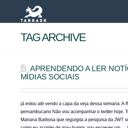
TAG ARCHIVE
APRENDENDO A LER NOTÍ
MÍDIAS SOCIAIS
já estou até vendo a capa da veja dessa semana: 
pernambucano Não vou acompanhar o twitter hoje. Tod
Mariana Barbosa que regurgita a pesquisa da JWT s
como eu acordei de mau-humor, vou escrever um …