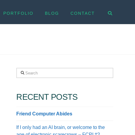
PORTFOLIO
BLOG
CONTACT
Search
RECENT POSTS
Friend Computer Abides
If I only had an AI brain, or welcome to the
age of electronic scarecrows – FCPI #2