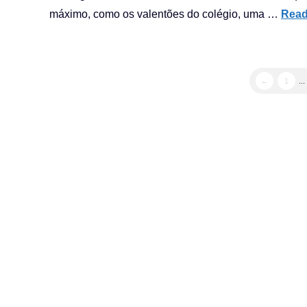
máximo, como os valentões do colégio, uma …
Read
←
1
...