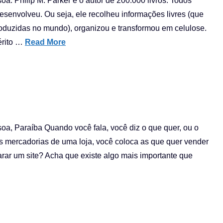
oa. Philip M. Parker é o autor de 200.000 livros. Todos
esenvolveu. Ou seja, ele recolheu informações livres (que
roduzidas no mundo), organizou e transformou em celulose.
érito …
Read More
soa, Paraíba Quando você fala, você diz o que quer, ou o
s mercadorias de uma loja, você coloca as que quer vender
ar um site? Acha que existe algo mais importante que