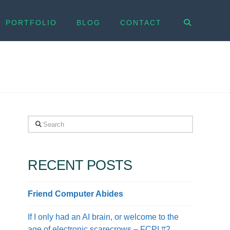
PORTFOLIO
BLOG
CONTACT
Search
RECENT POSTS
Friend Computer Abides
If I only had an AI brain, or welcome to the
age of electronic scarecrows – FCPI #2